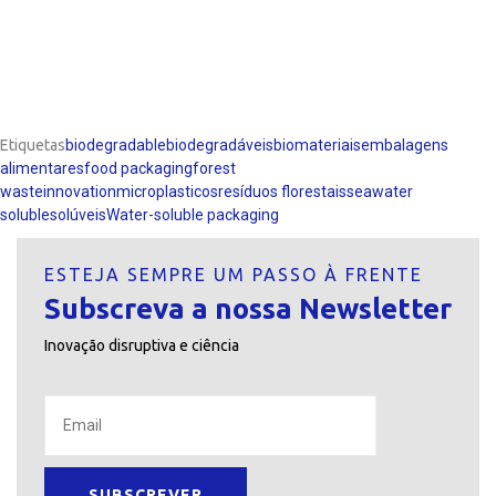
Etiquetas
biodegradable
biodegradáveis
biomateriais
embalagens
alimentares
food packaging
forest
waste
innovation
microplasticos
resíduos florestais
seawater
soluble
solúveis
Water-soluble packaging
ESTEJA SEMPRE UM PASSO À FRENTE
Subscreva a nossa Newsletter
Inovação disruptiva e ciência