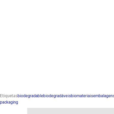
Etiquetas
biodegradable
biodegradáveis
biomateriais
embalagens
packaging