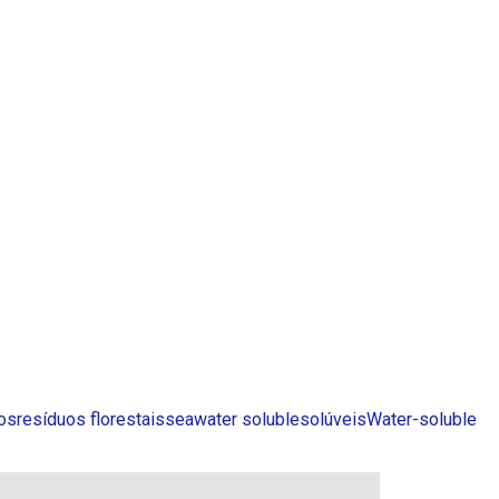
cos
resíduos florestais
seawater soluble
solúveis
Water-soluble