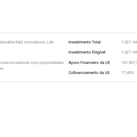
stainable R&D Innovations, Lda
Investimento Total
1.027.16
Investimento Elegível
1.027.16
micas inovadoras com propriedades
Apoio Financeiro da UE
741.007,
as
Cofinanciamento da UE
77,40%