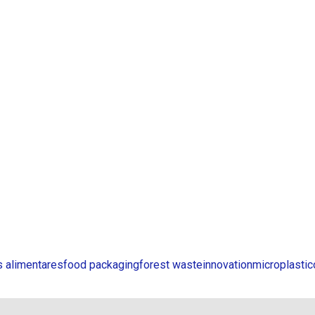
 alimentares
food packaging
forest waste
innovation
microplasti