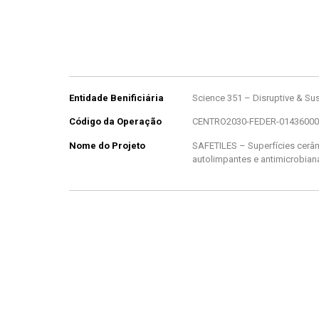
Entidade Benificiária
Science 351 – Disruptive & Su
Código da Operação
CENTRO2030-FEDER-01436000
Nome do Projeto
SAFETILES – Superfícies cerâ
autolimpantes e antimicrobian