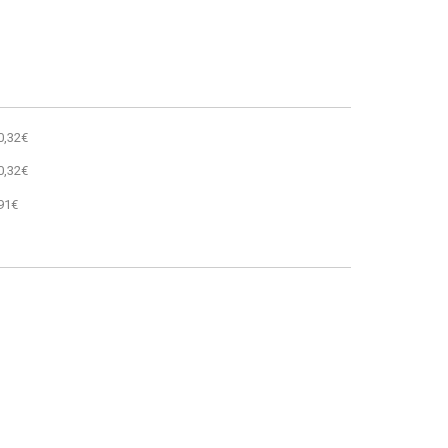
0,32€
0,32€
91€